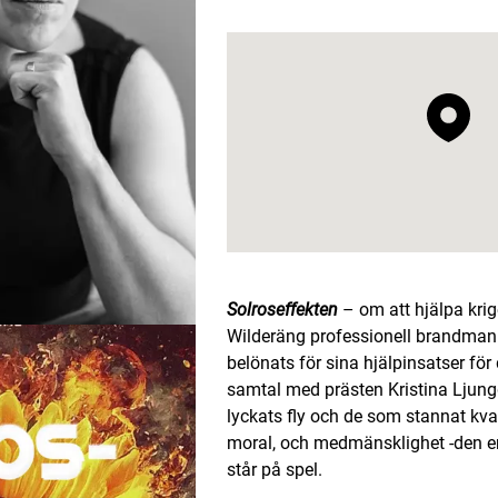
Solroseffekten
– om att hjälpa kri
Wilderäng professionell brandman s
belönats för sina hjälpinsatser för
samtal med prästen Kristina Ljun
lyckats fly och de som stannat kv
moral, och medmänsklighet -den en
står på spel.