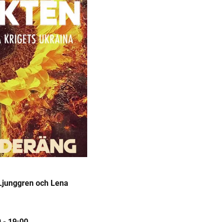
 Ljunggren
Lena
 -
19:00