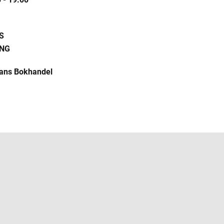
S
NG
ans Bokhandel