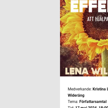
Medverkande:
Kristina
Wideräng
Tema:
Författarsamtal
Tid:
17 maj 2024
,
18:00