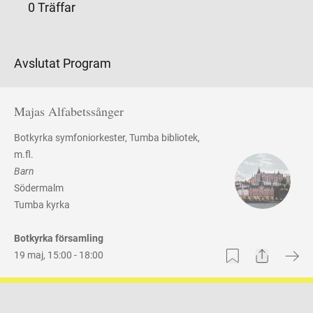
0 Träffar
Avslutat Program
Majas Alfabetssånger
Botkyrka symfoniorkester
Tumba bibliotek
,
m.fl.
Barn
Södermalm
Tumba kyrka
Botkyrka församling
Share
Bookmark
19 maj
,
15:00 -
18:00