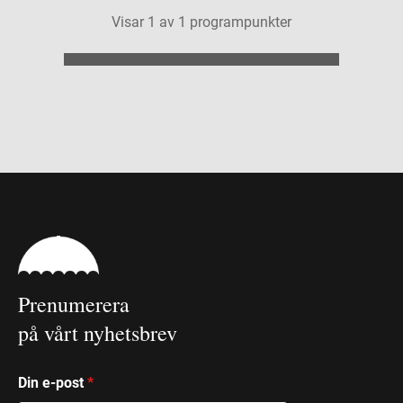
Visar
1
av
1
programpunkter
Prenumerera
på vårt nyhetsbrev
Din e-post
*