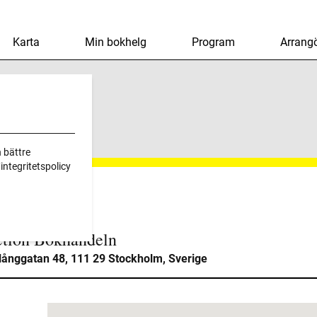
Karta
Min bokhelg
Program
Arrangö
on Bokhandeln
 bättre
ntegritetspolicy
ction Bokhandeln
långgatan 48, 111 29 Stockholm, Sverige