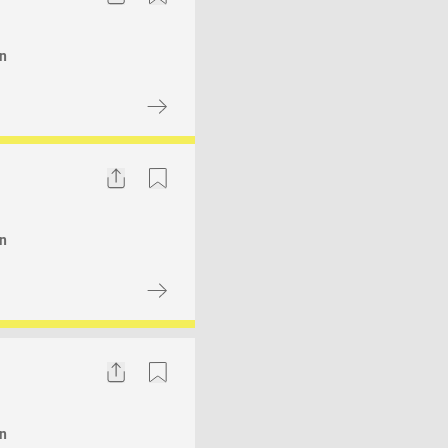
ln
Share
Bookmark
ln
Share
Bookmark
ln