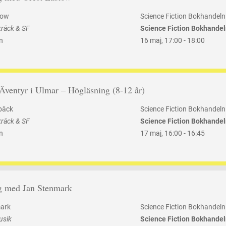
tow
Science Fiction Bokhandeln
kräck & SF
Science Fiction Bokhande
n
16 maj
,
17:00 -
18:00
 Äventyr i Ulmar – Högläsning (8-12 år)
bäck
Science Fiction Bokhandeln
kräck & SF
Science Fiction Bokhande
n
17 maj
,
16:00 -
16:45
g med Jan Stenmark
ark
Science Fiction Bokhandeln
usik
Science Fiction Bokhande