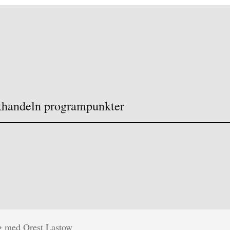
khandeln programpunkter
g med Orest Lastow