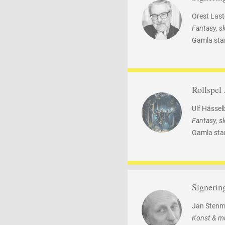
Orest Las
Fantasy, s
Gamla sta
Rollspel
Ulf Hässel
Fantasy, s
Gamla sta
Signerin
Jan Stenm
Konst & m