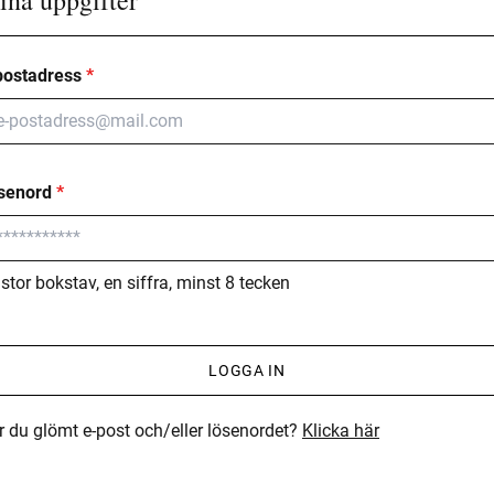
postadress
*
senord
*
stor bokstav, en siffra, minst 8 tecken
LOGGA IN
r du glömt e-post och/eller lösenordet?
Klicka här