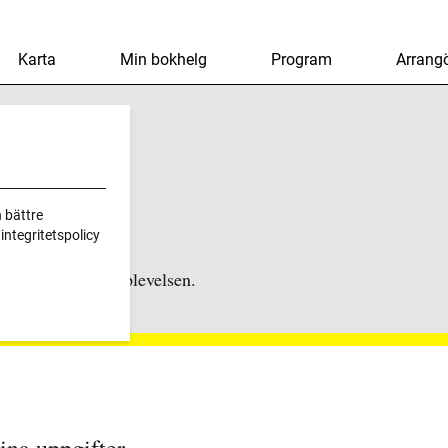
Karta
Min bokhelg
Program
Arrangö
 bättre
ntegritetspolicy
llgång till hela upplevelsen.
na uppgifter