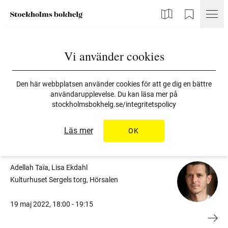
Karta
Min Bokhelg
Vi använder cookies
Alla programpunkter 2022
Stockholms
Bokhelg
Den här webbplatsen använder cookies för att ge dig en bättre
användarupplevelse. Du kan läsa mer på
stockholmsbokhelg.se/integritetspolicy
Torsdag 19/5
Läs mer
OK
Författaren Adellah Taïa i möte med Lisa Ekdahl
Adellah Taïa, Lisa Ekdahl
Kulturhuset Sergels torg, Hörsalen
19 maj 2022
,
18:00 -
19:15