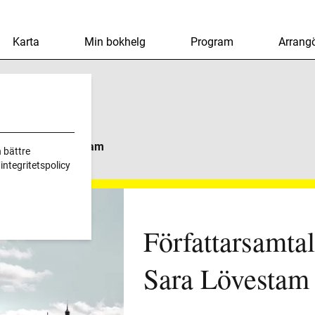
Karta
Min bokhelg
Program
Arrangö
l Med Sara Lövestam
 bättre
ntegritetspolicy
Författarsamta
Sara Lövestam