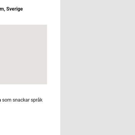
lm, Sverige
m
som snackar språk