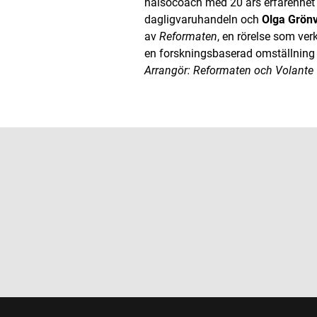
hälsocoach med 20 års erfarenhet 
dagligvaruhandeln och
Olga Grönv
av
Reformaten
, en rörelse som ver
en forskningsbaserad omställning
Arrangör: Reformaten och Volante