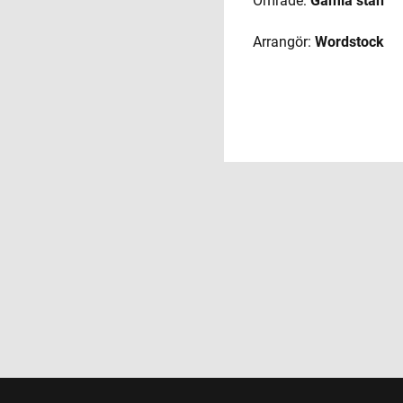
Område:
Gamla stan
Arrangör:
Wordstock