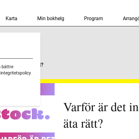
Karta
Min bokhelg
Program
Arrangö
te Lätt Att Äta Rätt?
 bättre
ntegritetspolicy
Varför är det int
äta rätt?