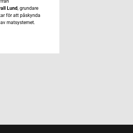
från
all Lund
, grundare
kar för att påskynda
 av matsystemet.