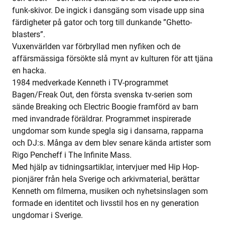
funk-skivor. De ingick i dansgäng som visade upp sina
färdigheter på gator och torg till dunkande ”Ghetto-
blasters”.
Vuxenvärlden var förbryllad men nyfiken och de
affärsmässiga försökte slå mynt av kulturen för att tjäna
en hacka.
1984 medverkade Kenneth i TV-programmet
Bagen/Freak Out, den första svenska tv-serien som
sände Breaking och Electric Boogie framförd av barn
med invandrade föräldrar. Programmet inspirerade
ungdomar som kunde spegla sig i dansarna, rapparna
och DJ:s. Många av dem blev senare kända artister som
Rigo Pencheff i The Infinite Mass.
Med hjälp av tidningsartiklar, intervjuer med Hip Hop-
pionjärer från hela Sverige och arkivmaterial, berättar
Kenneth om filmerna, musiken och nyhetsinslagen som
formade en identitet och livsstil hos en ny generation
ungdomar i Sverige.