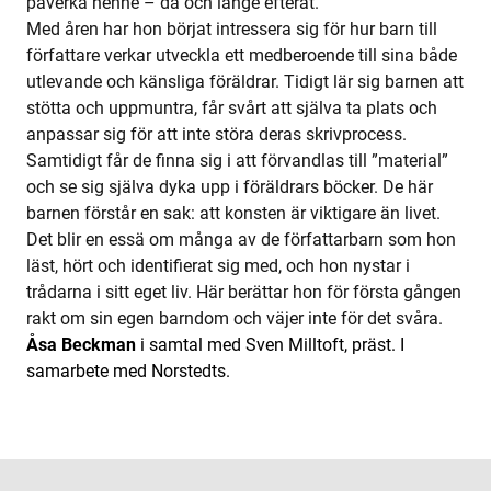
påverka henne – då och länge efteråt.
Med åren har hon börjat intressera sig för hur barn till
författare verkar utveckla ett medberoende till sina både
utlevande och känsliga föräldrar. Tidigt lär sig barnen att
stötta och uppmuntra, får svårt att själva ta plats och
anpassar sig för att inte störa deras skrivprocess.
Samtidigt får de finna sig i att förvandlas till ”material”
och se sig själva dyka upp i föräldrars böcker. De här
barnen förstår en sak: att konsten är viktigare än livet.
Det blir en essä om många av de författarbarn som hon
läst, hört och identifierat sig med, och hon nystar i
trådarna i sitt eget liv. Här berättar hon för första gången
rakt om sin egen barndom och väjer inte för det svåra.
Åsa Beckman
i samtal med Sven Milltoft, präst. I
samarbete med Norstedts.