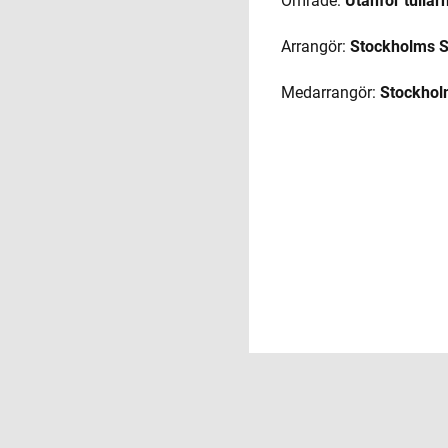
Område:
Utanför tullar
Arrangör:
Stockholms St
Medarrangör:
Stockhol