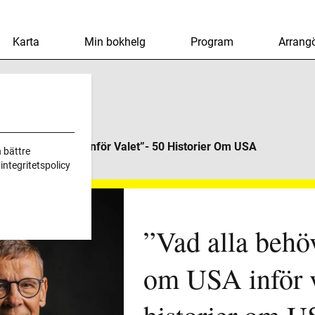
Karta
Min bokhelg
Program
Arrangö
er Veta Om USA Inför Valet”- 50 Historier Om USA
 bättre
ntegritetspolicy
”Vad alla behö
om USA inför v