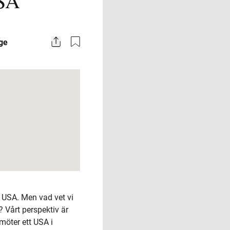
USA
Share
ge
l USA. Men vad vet vi
 Vårt perspektiv är
möter ett USA i