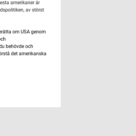
flesta amerikaner är
dspolitiken, av störst
rätta om USA genom
och
t du behövde och
förstå det amerikanska