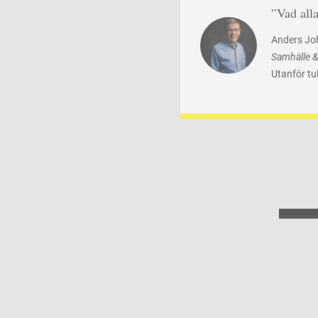
”Vad all
Anders Jo
Samhälle & 
Utanför tu