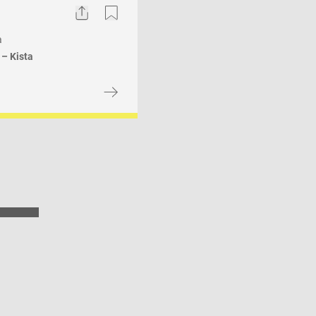
Share
Bookmark
a
 – Kista