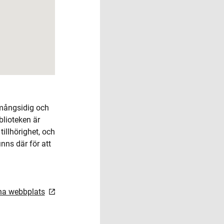
 mångsidig och
lioteken är
illhörighet, och
inns där för att
rna webbplats