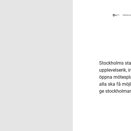
Stockholms stad
upplevelserik,
öppna mötesplat
alla ska få möjl
ge stockholmarn