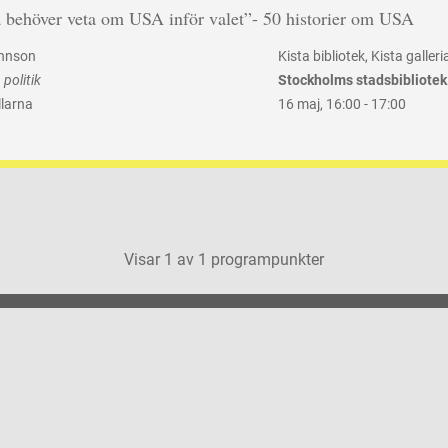
a behöver veta om USA inför valet”- 50 historier om USA
hnson
Kista bibliotek, Kista galleri
politik
Stockholms stadsbibliotek
llarna
16 maj
,
16:00 -
17:00
Visar
1
av
1
programpunkter