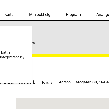
Karta
Min bokhelg
Program
Arrangö
adsbibliotek – Kista
 bättre
ntegritetspolicy
 stadsbibliotek – Kista
Adress:
Färögatan 30, 164 40