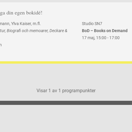
iga din egen bokidé!
umann
Ylva Kaiser
, m.fl.
Studio SN7
tur
Biografi och memoarer
Deckare &
BoD – Books on Demand
17 maj
,
15:00 -
17:00
n
Visar
1
av
1
programpunkter