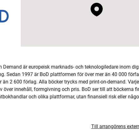
 Demand är europeisk marknads- och teknologiledare inom digi
g. Sedan 1997 är BoD plattformen för över mer än 40 000 förfa
r än 2 600 förlag. Alla böcker trycks med print-on-demand. Varje
över innehåll, formgivning och pris. BoD ser till att böckerna fi
ätbokhandlar och olika plattformar, utan finansiell risk eller någ
Till arrangörens exte