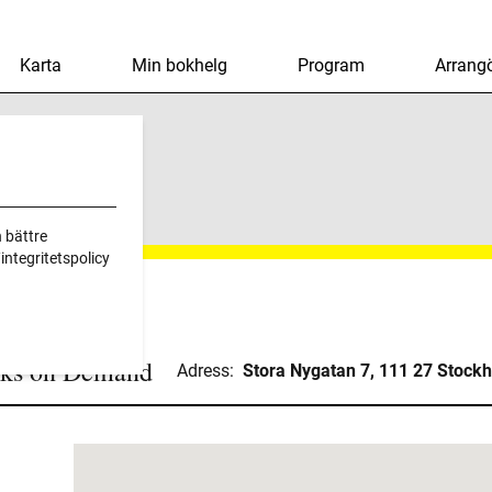
Karta
Min bokhelg
Program
Arrangö
 on Demand
 bättre
ntegritetspolicy
ks on Demand
Adress:
Stora Nygatan 7, 111 27 Stock