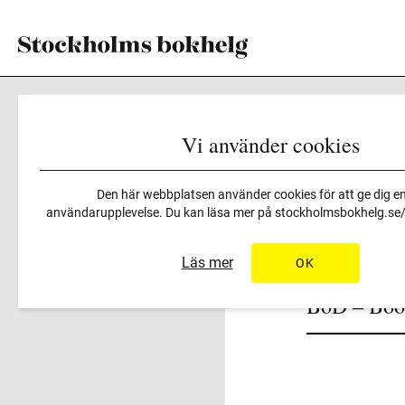
Vi använder cookies
Arrangörer
>
BoD – Books
Den här webbplatsen använder cookies för att ge dig en
användarupplevelse. Du kan läsa mer på
stockholmsbokhelg.se/i
Läs mer
OK
BoD – Boo