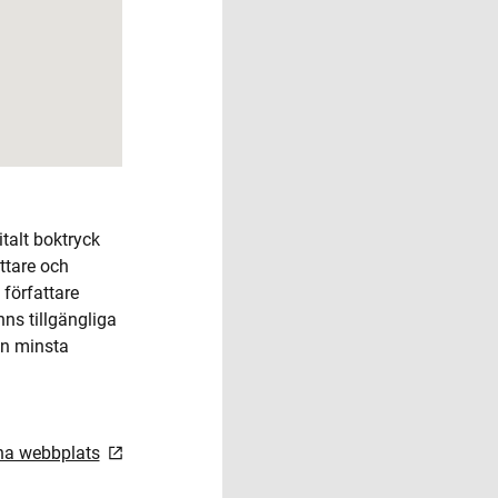
talt boktryck
ttare och
 författare
nns tillgängliga
on minsta
rna webbplats