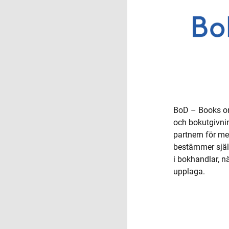
BoD – Books on
och bokutgivnin
partnern för me
bestämmer själv 
i bokhandlar, n
upplaga.