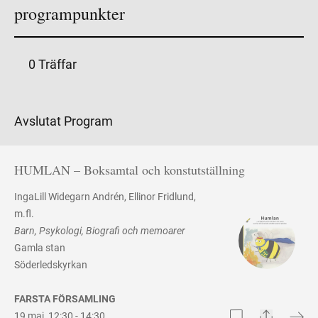
programpunkter
0 Träffar
Avslutat Program
HUMLAN – Boksamtal och konstutställning
IngaLill Widegarn Andrén
Ellinor Fridlund
,
m.fl.
Barn
Psykologi
Biografi och memoarer
Gamla stan
Söderledskyrkan
FARSTA FÖRSAMLING
Share
Bookmark
19 maj
,
12:30 -
14:30