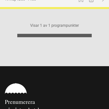
Visar
1
av
1
programpunkter
Prenumerera