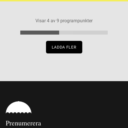
Visar
4
av
9
programpunkter
LADDA FLER
Prenumerera