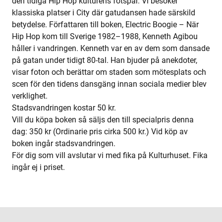
den tidiga Hip Hop kulturens fotspår. Vi besöker
klassiska platser i City där gatudansen hade särskild
betydelse. Författaren till boken, Electric Boogie – När
Hip Hop kom till Sverige 1982–1988, Kenneth Agibou
håller i vandringen. Kenneth var en av dem som dansade
på gatan under tidigt 80-tal. Han bjuder på anekdoter,
visar foton och berättar om staden som mötesplats och
scen för den tidens dansgäng innan sociala medier blev
verklighet.
Stadsvandringen kostar 50 kr.
Vill du köpa boken så säljs den till specialpris denna
dag: 350 kr (Ordinarie pris cirka 500 kr.) Vid köp av
boken ingår stadsvandringen.
För dig som vill avslutar vi med fika på Kulturhuset. Fika
ingår ej i priset.