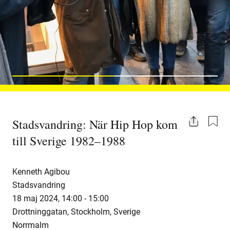
Slide to
0
Slide to
1
Stadsvandring: När Hip Hop kom
Share
till Sverige 1982–1988
Kenneth Agibou
Stadsvandring
18 maj 2024
,
14:00 -
15:00
Drottninggatan, Stockholm, Sverige
Norrmalm